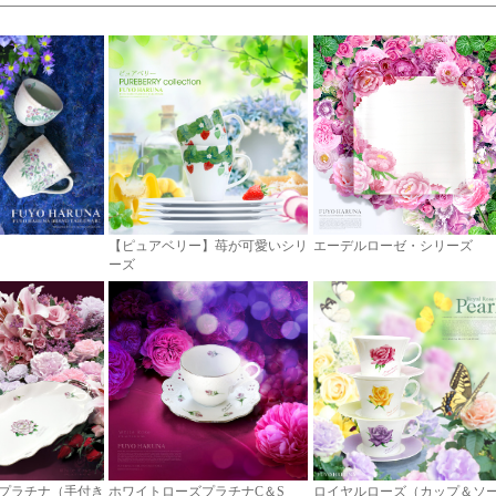
【ピュアベリー】苺が可愛いシリ
エーデルローゼ・シリーズ
ーズ
プラチナ（手付き
ホワイトローズプラチナC＆S
ロイヤルローズ（カップ＆ソ