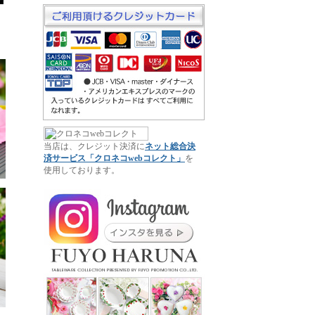
当店は、クレジット決済に
ネット総合決
済サービス「クロネコwebコレクト」
を
使用しております。