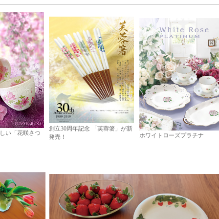
創立30周年記念 「芙蓉箸」が新
しい「花咲さつ
ホワイトローズプラチナ
発売！