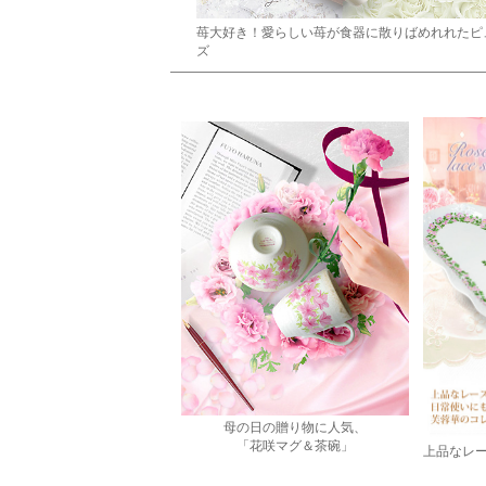
苺大好き！愛らしい苺が食器に散りばめれれたピ
ズ
母の日の贈り物に人気、
「花咲マグ＆茶碗」
上品なレ