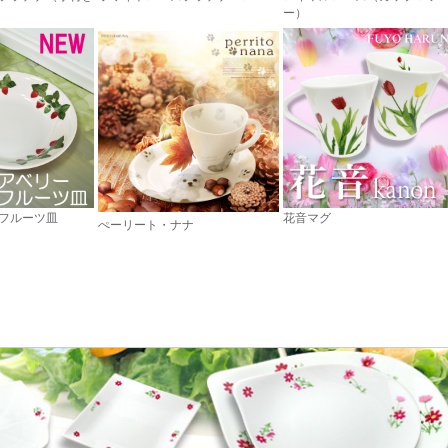
ー）
フルーツ皿
花音マグ
ぺーリート・ナナ