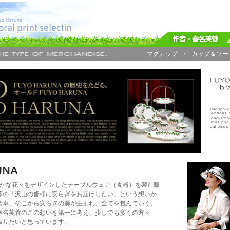
マグカップ
/
カップ＆ソー
鮮やかな花々をデザインしたテーブルウェア（食器）を製造販
蓉の「沢山の皆様に安らぎをお届けしたい」という想いか
食卓、そこから安らぎの源が生まれ、全てを包んでいく、
春名芙蓉のこの想いを第一に考え、少しでも多くの方々
頑張りたいと思っています。