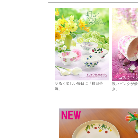
明るく楽しい毎日に「櫛目茶
淡いピンクが優
碗」
き」