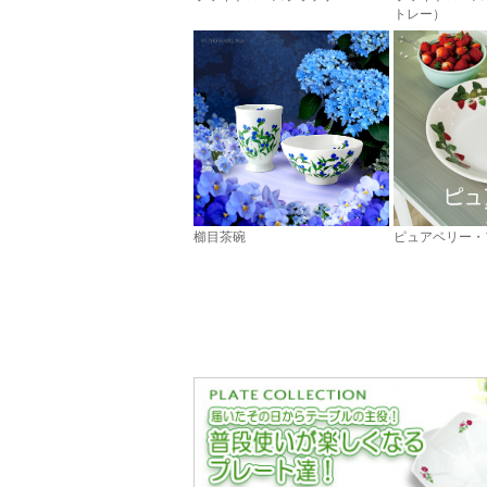
トレー）
櫛目茶碗
ピュアベリー・